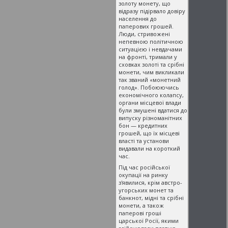
золоту монету, що
відразу підірвало довіру
населення до
паперових грошей.
Люди, стривожені
непевною політичною
ситуацією і невдачами
на фронті, тримали у
сховках золоті та срібні
монети, чим викликали
так званий «монетний
голод». Побоюючись
економічного колапсу,
органи місцевої влади
були змушені вдатися до
випуску різноманітних
бон — кредитних
грошей, що їх місцеві
власті та установи
видавали на короткий
час.
Під час російської
окупації на ринку
з'явилися, крім австро-
угорських монет та
банкнот, мідні та срібні
монети, а також
паперові гроші
царської Росії, якими