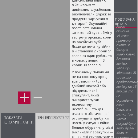
здійснювали платню
військовим та
цивільним службовцям,
закуповували фураж та
продукти харчування
ПОВ'ЯЗАНА
для армії. Окупаційні
ЦИТАТА
Якась
власті встановили
сільська
занижений курс обміну
жіночка
австро-угорських крон
принесла
на російські рублі.
вчора на
Якщо до початку війни
базар в
він становив 2 крони 51
Ринку кілька
гелер за один рубль, то
десятків
в нових умовах — 3
голівок
крони 30 гелерів.
часнику і
У воєнному Львові чи
здавалося їй,
не на кожному кроці
що якщо
траплявся якийсь
продаватиме
дрібний шахрай або
голівку по 16
підприємливий
грошів, то
спекулянт, який
не
використовував
скривдить
економічну
своїх
нестабільність для
ближніх з
власного збагачення і
міста. Тим
1914
1915
1916
1917
1918
отримували прибутки
ПОКАЗАТИ
часом
ІСТОРИЧНІ КАРТИ
навіть у ситуації війни.
покупці були
Велике обурення у місті
іншої думки.
викликали перекупки —
Коли не
жінки, які скуповували у
допомогли