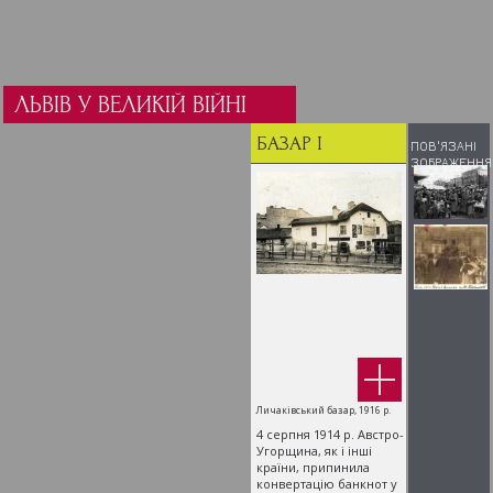
ЛЬВІВ У ВЕЛИКІЙ ВІЙНІ
БАЗАР І
ПОВ'ЯЗАНІ
ЗОБРАЖЕННЯ
СПЕКУЛЯЦІЇ
Личаківський базар, 1916 р.
4 серпня 1914 р. Австро-
Угорщина, як і інші
країн
и, припинила
конвертацію банкнот у